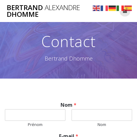
Skip
BERTRAND
ALEXANDRE
to
DHOMME
content
Contact
Bertrand Dhomme
Nom
*
Prénom
Nom
E-mail
*